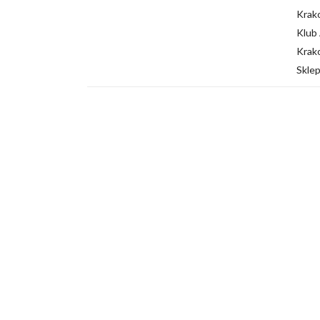
Krak
Klub 
Krak
Sklep