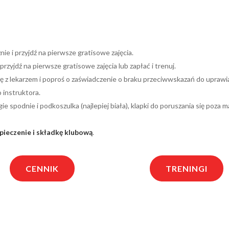
znie i przyjdź na pierwsze gratisowe zajęcia.
 przyjdź na pierwsze gratisowe zajęcia lub zapłać i trenuj.
ę z lekarzem i poproś o zaświadczenie o braku przeciwwskazań do uprawi
o instruktora.
e spodnie i podkoszulka (najlepiej biała), klapki do poruszania się poza m
pieczenie i składkę klubową
.
CENNIK
TRENINGI