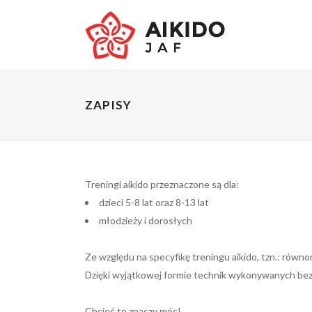
ZAPISY
Treningi aikido przeznaczone są dla:
dzieci 5-8 lat oraz 8-13 lat
młodzieży i dorosłych
Ze względu na specyfikę treningu aikido, tzn.: równ
Dzięki wyjątkowej formie technik wykonywanych bez 
Chcieć to znaczy móc!