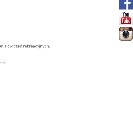
ania ćwiczeń rekreacyjnych.
atą.