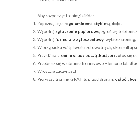
Aby rozpocząć treningi aikido:
Zapoznaj się z
regulaminem
i
etykietą dojo
.
Wypełnij
zgłoszenie papierowe
, zgłoś się telefonic
Wypełnij
formularz zgłoszeniowy
, wybierz trening,
W przypadku wątpliwości zdrowotnych, skonsultuj si
Przyjdź na
trening grupy początkującej
i zgłoś się d
Przebierz się w ubranie treningowe – kimono lub długi
Wreszcie zaczynasz!
Pierwszy trening GRATIS, przed drugim:
opłać ubez