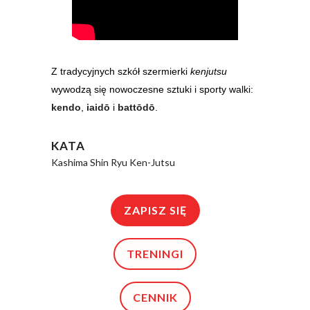
Z tradycyjnych szkół szermierki
kenjutsu
wywodzą się nowoczesne sztuki i sporty walki:
kendo
,
iaidō
i
battōdō
.
KATA
Kashima Shin Ryu Ken-Jutsu
ZAPISZ SIĘ
TRENINGI
CENNIK