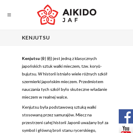
KENJUTSU
Kenjutsu
(剣 術) jest jedną z klasycznych
japońskich sztuk walki mieczem, tzw. koryū-
bujutsu. W historii istniało wiele różnych szkół
szermierki japońskim mieczem. Przedmiotem
nauczania tych szkół było skuteczne władanie
mieczem w realnej walce.
Kenjutsu była podstawową sztuką walki
stosowaną przez samurajów. Miecz na
przestrzeni całej historii Japonii uważany był za
symbol i główną broń stanu rycerskiego,